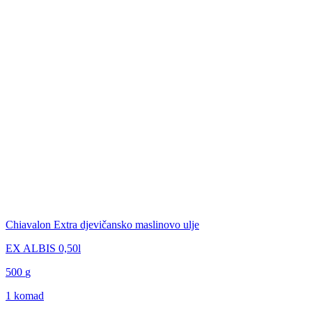
Chiavalon Extra djevičansko maslinovo ulje
EX ALBIS 0,50l
500
g
1 komad