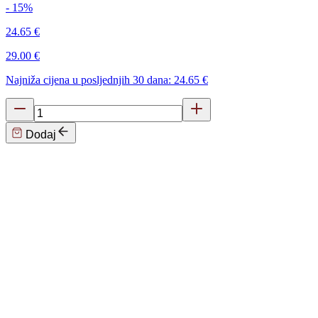
- 15%
24.65 €
29.00 €
Najniža cijena u posljednjih 30 dana: 24.65 €
Dodaj