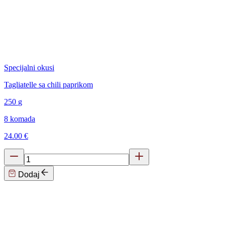
Specijalni okusi
Tagliatelle sa chili paprikom
250
g
8 komada
24.00 €
Dodaj