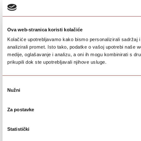
Ova web-stranica koristi kolačiće
Kolačiće upotrebljavamo kako bismo personalizirali sadržaj i
analizirali promet. Isto tako, podatke o vašoj upotrebi naše 
medije, oglašavanje i analizu, a oni ih mogu kombinirati s dru
prikupili dok ste upotrebljavali njihove usluge.
Odabir
Nužni
pristanka
Za postavke
Istarski fuži limited edition
Statistički
Istarski fuži sa chili paprikom - Limited edition
400
g