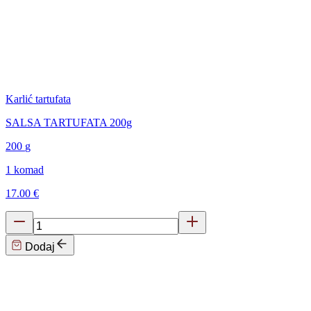
Karlić tartufata
SALSA TARTUFATA 200g
200
g
1 komad
17.00 €
Dodaj