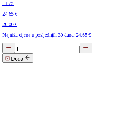
- 15%
24.65 €
29.00 €
Najniža cijena u posljednjih 30 dana: 24.65 €
Dodaj