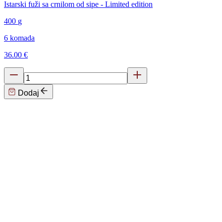
Istarski fuži sa crnilom od sipe - Limited edition
400
g
6 komada
36.00 €
Dodaj