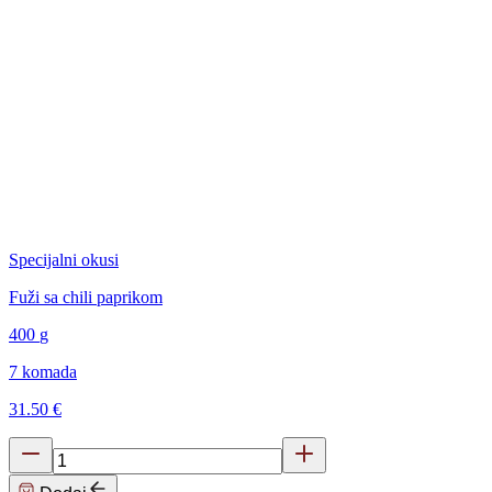
Specijalni okusi
Fuži sa chili paprikom
400
g
7 komada
31.50 €