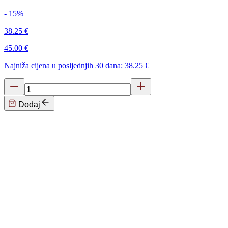
- 15%
38.25 €
45.00 €
Najniža cijena u posljednjih 30 dana: 38.25 €
Dodaj