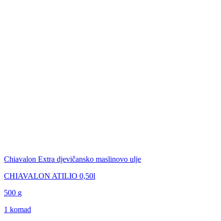
Chiavalon Extra djevičansko maslinovo ulje
CHIAVALON ATILIO 0,50l
500
g
1 komad