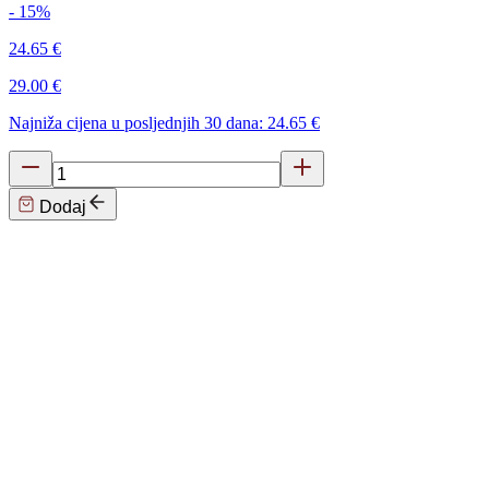
- 15%
24.65 €
29.00 €
Najniža cijena u posljednjih 30 dana: 24.65 €
Dodaj