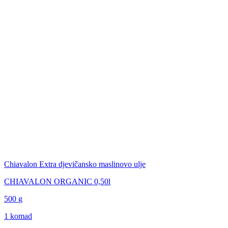
Chiavalon Extra djevičansko maslinovo ulje
CHIAVALON ORGANIC 0,50l
500
g
1 komad