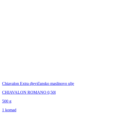
Chiavalon Extra djevičansko maslinovo ulje
CHIAVALON ROMANO 0,50l
500
g
1 komad