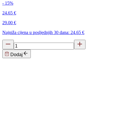
- 15%
24.65 €
29.00 €
Najniža cijena u posljednjih 30 dana: 24.65 €
Dodaj