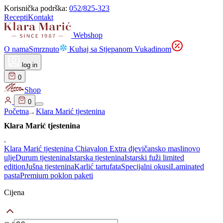
Korisnička podrška:
052/825-323
Recepti
Kontakt
Webshop
O nama
Smrznuto
Kuhaj sa Stjepanom Vukadinom
log in
0
Shop
0
Početna
Klara Marić tjestenina
Klara Marić tjestenina
.
Klara Marić tjestenina
Chiavalon Extra djevičansko maslinovo
ulje
Durum tjestenina
Istarska tjestenina
Istarski fuži limited
edition
Jušna tjestenina
Karlić tartufata
Specijalni okusi
Laminated
pasta
Premium poklon paketi
Cijena