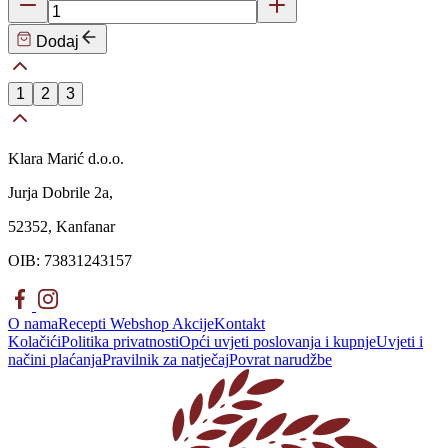
Dodaj
1
2
3
Klara Marić d.o.o.
Jurja Dobrile 2a,
52352, Kanfanar
OIB: 73831243157
O nama
Recepti
Webshop
Akcije
Kontakt
Kolačići
Politika privatnosti
Opći uvjeti poslovanja i kupnje
Uvjeti i
načini plaćanja
Pravilnik za natječaj
Povrat narudžbe