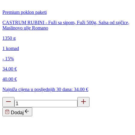
Premium poklon paketi
CASTRUM RUBINI - Fuži sa sipom, Fuži 500g, Salsa od rajčice,
Maslinovo ulje Romano
1350
g
1 komad
- 15%
34.00 €
40.00 €
Najniža cijena u posljednjih 30 dana: 34.00 €
Dodaj