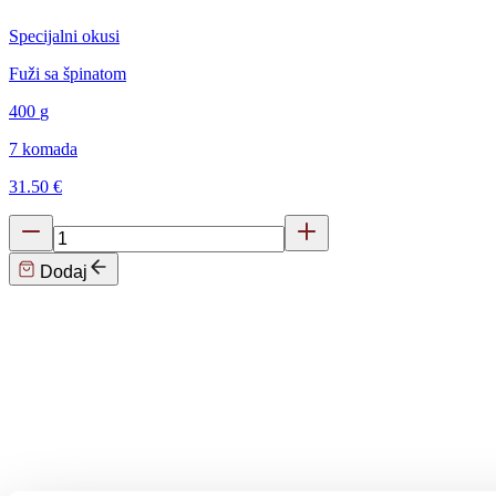
Specijalni okusi
Fuži sa špinatom
400
g
7 komada
31.50 €
Dodaj