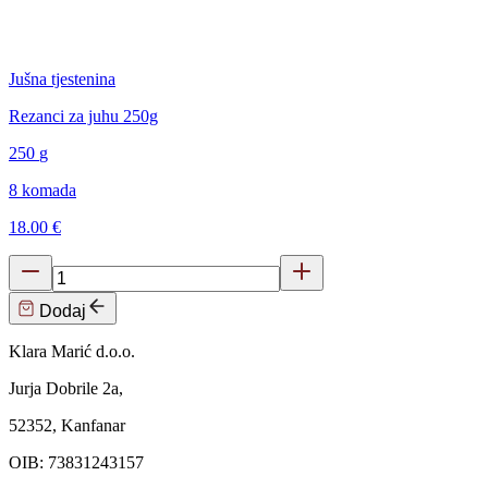
Jušna tjestenina
Rezanci za juhu 250g
250
g
8 komada
18.00 €
Dodaj
Klara Marić d.o.o.
Jurja Dobrile 2a,
52352, Kanfanar
OIB: 73831243157