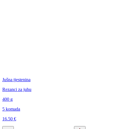
Jušna tjestenina
Rezanci za juhu
400
g
5 komada
16.50 €