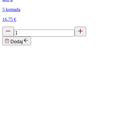
5 komada
16.75 €
Dodaj