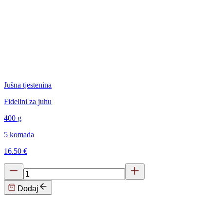
Jušna tjestenina
Fidelini za juhu
400
g
5 komada
16.50 €
Dodaj