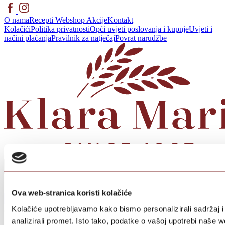
O nama
Recepti
Webshop
Akcije
Kontakt
Kolačići
Politika privatnosti
Opći uvjeti poslovanja i kupnje
Uvjeti i
načini plaćanja
Pravilnik za natječaj
Povrat narudžbe
Ova web-stranica koristi kolačiće
Kolačiće upotrebljavamo kako bismo personalizirali sadržaj i
© 2026 KlaraMarić.hr
analizirali promet. Isto tako, podatke o vašoj upotrebi naše 