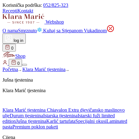
Korisnička podrška:
052/825-323
Recepti
Kontakt
Webshop
O nama
Smrznuto
Kuhaj sa Stjepanom Vukadinom
log in
0
Shop
0
Početna
Klara Marić tjestenina
Jušna tjestenina
Klara Marić tjestenina
Klara Marić tjestenina
Chiavalon Extra djevičansko maslinovo
ulje
Durum tjestenina
Istarska tjestenina
Istarski fuži limited
edition
Jušna tjestenina
Karlić tartufata
Specijalni okusi
Laminated
pasta
Premium poklon paketi
Cijena