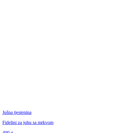
Jušna tjestenina
Fidelini za juhu sa mrkvom
400
g