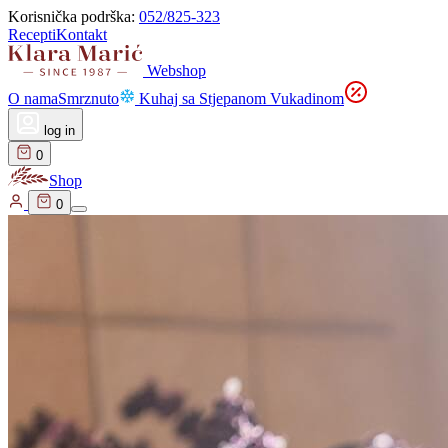
Korisnička podrška:
052/825-323
Recepti
Kontakt
Webshop
O nama
Smrznuto
Kuhaj sa Stjepanom Vukadinom
log in
0
Shop
0