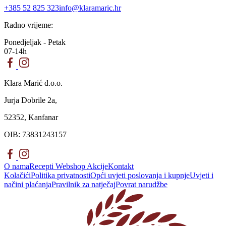
+385 52 825 323
info@klaramaric.hr
Radno vrijeme:
Ponedjeljak - Petak
07-14h
Klara Marić d.o.o.
Jurja Dobrile 2a,
52352, Kanfanar
OIB: 73831243157
O nama
Recepti
Webshop
Akcije
Kontakt
Kolačići
Politika privatnosti
Opći uvjeti poslovanja i kupnje
Uvjeti i
načini plaćanja
Pravilnik za natječaj
Povrat narudžbe