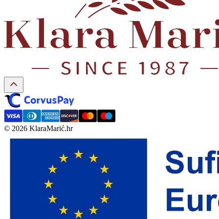
© 2026 KlaraMarić.hr