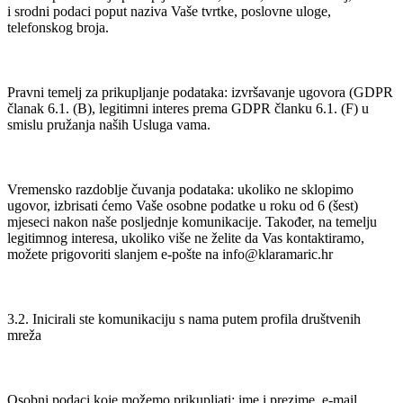
i srodni podaci poput naziva Vaše tvrtke, poslovne uloge,
telefonskog broja.
Pravni temelj za prikupljanje podataka: izvršavanje ugovora (GDPR
članak 6.1. (B), legitimni interes prema GDPR članku 6.1. (F) u
smislu pružanja naših Usluga vama.
Vremensko razdoblje čuvanja podataka: ukoliko ne sklopimo
ugovor, izbrisati ćemo Vaše osobne podatke u roku od 6 (šest)
mjeseci nakon naše posljednje komunikacije. Također, na temelju
legitimnog interesa, ukoliko više ne želite da Vas kontaktiramo,
možete prigovoriti slanjem e-pošte na info@klaramaric.hr
3.2. Inicirali ste komunikaciju s nama putem profila društvenih
mreža
Osobni podaci koje možemo prikupljati: ime i prezime, e-mail,