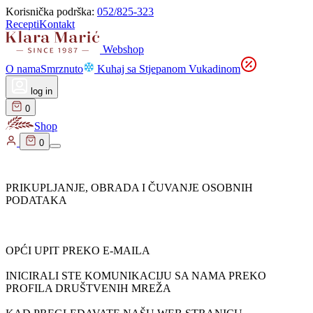
Korisnička podrška:
052/825-323
Recepti
Kontakt
Webshop
O nama
Smrznuto
Kuhaj sa Stjepanom Vukadinom
log in
0
Shop
0
PRIKUPLJANJE, OBRADA I ČUVANJE OSOBNIH
PODATAKA
OPĆI UPIT PREKO E-MAILA
INICIRALI STE KOMUNIKACIJU SA NAMA PREKO
PROFILA DRUŠTVENIH MREŽA