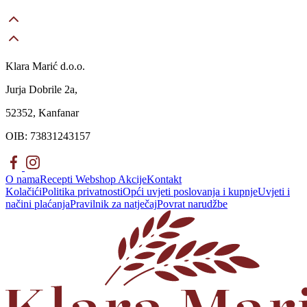
Klara Marić d.o.o.
Jurja Dobrile 2a,
52352, Kanfanar
OIB: 73831243157
O nama
Recepti
Webshop
Akcije
Kontakt
Kolačići
Politika privatnosti
Opći uvjeti poslovanja i kupnje
Uvjeti i
načini plaćanja
Pravilnik za natječaj
Povrat narudžbe