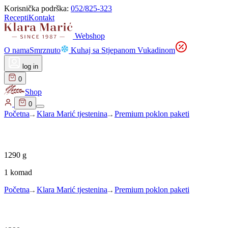
Korisnička podrška:
052/825-323
Recepti
Kontakt
Webshop
O nama
Smrznuto
Kuhaj sa Stjepanom Vukadinom
log in
0
Shop
0
Početna
Klara Marić tjestenina
Premium poklon paketi
1290
g
1 komad
Početna
Klara Marić tjestenina
Premium poklon paketi