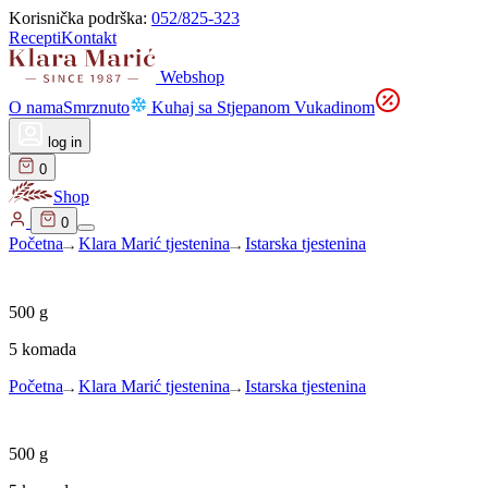
Korisnička podrška:
052/825-323
Recepti
Kontakt
Webshop
O nama
Smrznuto
Kuhaj sa Stjepanom Vukadinom
log in
0
Shop
0
Početna
Klara Marić tjestenina
Istarska tjestenina
500
g
5 komada
Početna
Klara Marić tjestenina
Istarska tjestenina
500
g