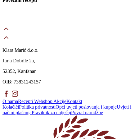
Povezani recepti
Klara Marić d.o.o.
Jurja Dobrile 2a,
52352, Kanfanar
OIB: 73831243157
O nama
Recepti
Webshop
Akcije
Kontakt
Kolačići
Politika privatnosti
Opći uvjeti poslovanja i kupnje
Uvjeti i
načini plaćanja
Pravilnik za natječaj
Povrat narudžbe