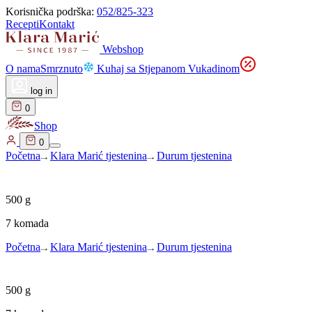
Korisnička podrška:
052/825-323
Recepti
Kontakt
Webshop
O nama
Smrznuto
Kuhaj sa Stjepanom Vukadinom
log in
0
Shop
0
Početna
Klara Marić tjestenina
Durum tjestenina
500
g
7 komada
Početna
Klara Marić tjestenina
Durum tjestenina
500
g