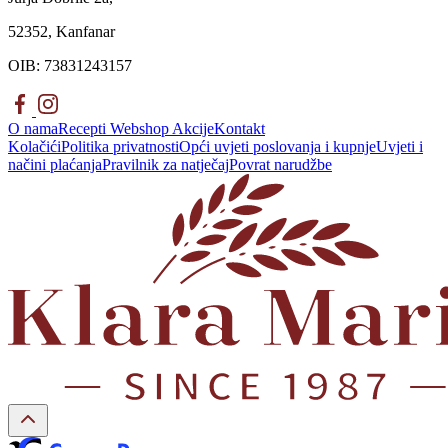
52352, Kanfanar
OIB: 73831243157
O nama
Recepti
Webshop
Akcije
Kontakt
Kolačići
Politika privatnosti
Opći uvjeti poslovanja i kupnje
Uvjeti i
načini plaćanja
Pravilnik za natječaj
Povrat narudžbe