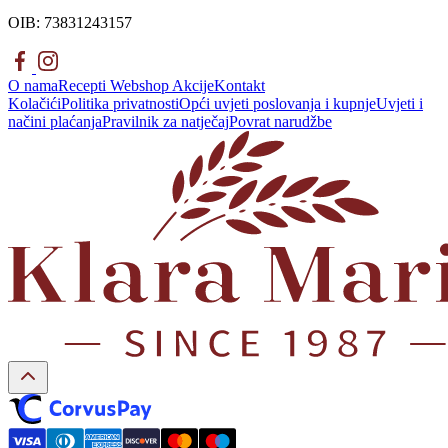
OIB: 73831243157
O nama
Recepti
Webshop
Akcije
Kontakt
Kolačići
Politika privatnosti
Opći uvjeti poslovanja i kupnje
Uvjeti i
načini plaćanja
Pravilnik za natječaj
Povrat narudžbe