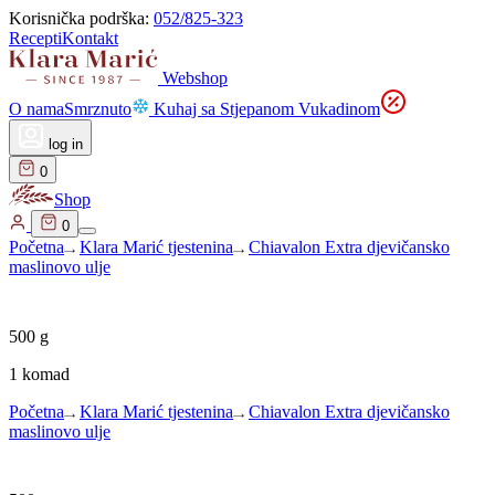
Korisnička podrška:
052/825-323
Recepti
Kontakt
Webshop
O nama
Smrznuto
Kuhaj sa Stjepanom Vukadinom
log in
0
Shop
0
Početna
Klara Marić tjestenina
Chiavalon Extra djevičansko
maslinovo ulje
500
g
1 komad
Početna
Klara Marić tjestenina
Chiavalon Extra djevičansko
maslinovo ulje